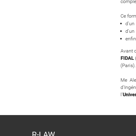
complé
Ce form
d'un 
d'un 
enfi
Avant d
FIDAL
(
(Paris).
Me Ale
d'Ingé
l'
Unive
R-LAW