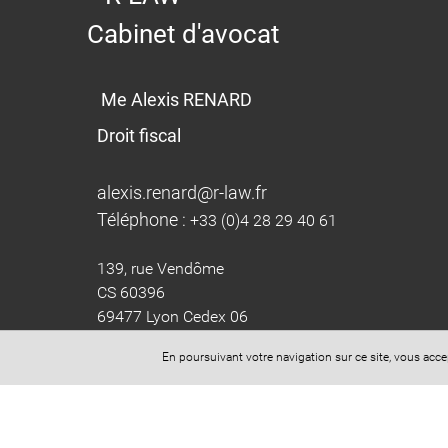
Cabinet d'avocat
Me Alexis RENARD
Droit fiscal
alexis.renard@r-law.fr
Téléphone :
+33 (0)4 28 29 40 61
139, rue Vendôme
CS 60396
69477 Lyon Cedex 06
En poursuivant votre navigation sur ce site, vous acc
Horaires standard :
Lundi - Vendredi : 9h -12h30 , 14h -19h